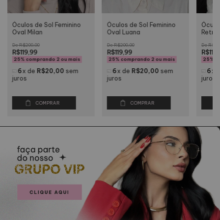
Óculos de Sol Feminino
Óculos de Sol Feminino
Óculo
Oval Luana
Oval Milan
Retrô 
R$200,00
R$200,00
R$20
R$119,99
R$119,99
R$119
25%
comprando 2 ou mais
25%
comprando 2 ou mais
25%
c
6
x
de
R$20,00
sem
6
x
de
R$20,00
sem
6
x
juros
juros
juros
COMPRAR
COMPRAR