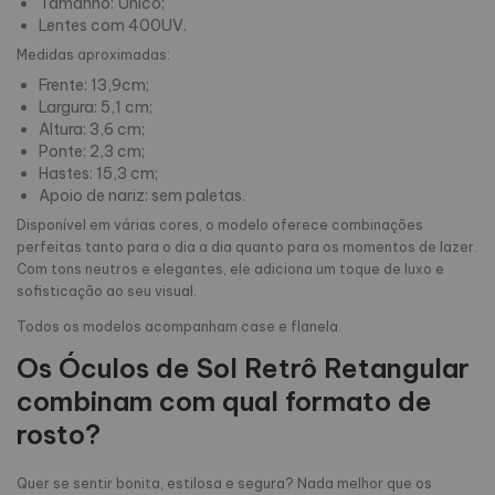
Tamanho: Único;
Lentes com 400UV.
Medidas aproximadas:
Frente: 13,9cm;
Largura: 5,1 cm;
Altura: 3,6 cm;
Ponte: 2,3 cm;
Hastes: 15,3 cm;
Apoio de nariz: sem paletas.
Disponível em várias cores, o modelo oferece combinações
perfeitas tanto para o dia a dia quanto para os momentos de lazer.
Com tons neutros e elegantes, ele adiciona um toque de luxo e
sofisticação ao seu visual.
Todos os modelos acompanham case e flanela.
Os Óculos de Sol Retrô Retangular
combinam com qual formato de
rosto?
Quer se sentir bonita, estilosa e segura? Nada melhor que os