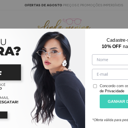
OFERTAS DE AGOSTO
PREÇOS E PROMOÇÕES IMPERDÍVEIS
A
Cadastre-
10% OFF
na
RTAS DO DIA
ÓCULOS DE SOL
RELÓGIOS
COLE
LANACOMLENT
óculos LANA já com o seu grau! Use o cupom:
Concordo com o
Quadrado
de Privacidade
GANHAR 
*Oferta válida para p