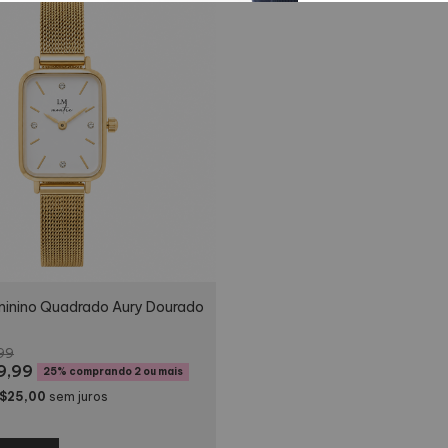
minino Quadrado Aury Dourado
99
9,99
25%
comprando 2 ou mais
$25,00
sem juros