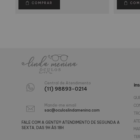
COMPRAR
COM
Central de Atendimento
ins
(11) 98893-0214
QU
Mande-me email
CO
sac@oculoslindamenina.com
TR
AT
FALE COM A GENTE!!! ATENDIMENTO DE SEGUNDA A
SEXTA, DAS 9H ÀS 18H
MAP
TER