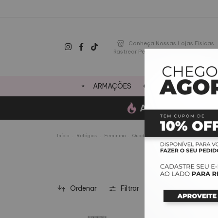
Conheça Nossas Lojas Físicas
Rastrear Pedido
ARMAÇÕES
LENTES
OFE
AGOSTO-
Ganhe um 
.
.
.
Início
Relógios
Feminino
Quadrado
Ordenar
Filtrar