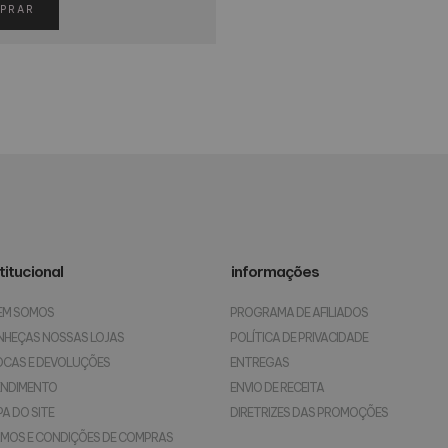
PRAR
titucional
informações
EM SOMOS
PROGRAMA DE AFILIADOS
NHEÇAS NOSSAS LOJAS
POLÍTICA DE PRIVACIDADE
OCAS E DEVOLUÇÕES
ENTREGAS
ENDIMENTO
ENVIO DE RECEITA
A DO SITE
DIRETRIZES DAS PROMOÇÕES
MOS E CONDIÇÕES DE COMPRAS