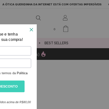
 ÓTICA QUERIDINHA DA INTERNET ESTÁ COM OFERTAS IMPERDÍVEIS
OFE
0
se e tenha
 sua compra!
ÇÃO VI
JÓIAS
BEST SELLERS
ES
(confira condições)
s termos da
Política
DESCONTO
edidos acima de R$80,00