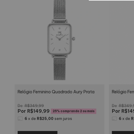
Relógio Feminino Quadrado Aury Prata
Relógio Fe
R$349,99
R$349,
R$149,99
R$14
25%
comprando 2 ou mais
6
x
de
R$25,00
sem juros
6
x
de
R