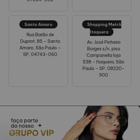
Santo Amaro
Shopping Metrô
Itaquera
Rua Barão de
Duprat, 85 – Santo
Av. José Pinheiro
Amaro, São Paulo –
Borges s/n, piso
SP, 04743-060
Campanella loja
538 – Itaquera, São
Paulo – SP, 08220-
900