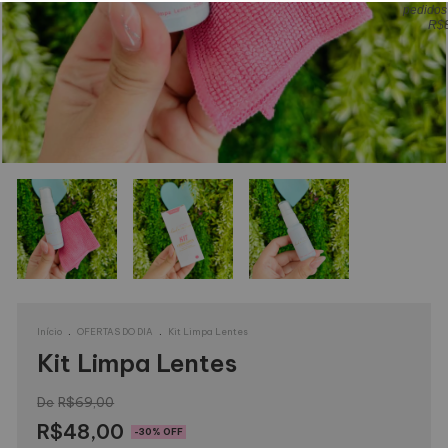
pedidos
R$
.
.
Início
OFERTAS DO DIA
Kit Limpa Lentes
Kit Limpa Lentes
R$69,00
R$48,00
-
30
% OFF