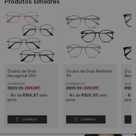
Produtos similares
Óculos de Grau
Óculos de Grau Redondo
Óculo
Hexagonal 250
115
Retan
R$250,00
R$249,99
R$25
R$99,99
R$119,99
R$189
-
60
% OFF
-
52
% OFF
6
x
de
R$16,67
sem
6
x
de
R$20,00
sem
6
x
juros
juros
juros
COMPRAR
COMPRAR