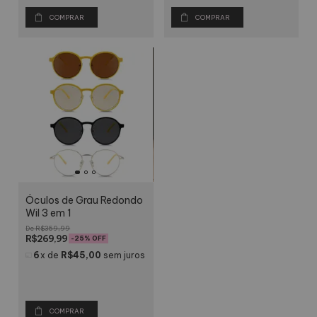
COMPRAR
COMPRAR
Óculos de Grau Redondo
Wil 3 em 1
R$359,99
R$269,99
-
25
% OFF
6
x
de
R$45,00
sem juros
COMPRAR