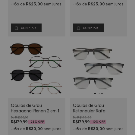
6
x
de
R$25,00
sem juros
6
x
de
R$25,00
sem juros
COMPRAR
COMPRAR
Óculos de Grau
Óculos de Grau
Hexagonal Renan 2 em 1
Retangular Rafa
R$250,00
R$199,99
R$179,99
R$179,99
-
28
% OFF
-
10
% OFF
6
x
de
R$30,00
sem juros
6
x
de
R$30,00
sem juros