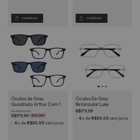
COMPRAR
COMPRAR
Óculos de Grau
Óculos De Grau
Quadrado Arthur 2 em 1
Retangular Luke
R$179,99
R$199,99
R$179,99
-
10
% OFF
6
x
de
R$30,00
sem juros
6
x
de
R$30,00
sem juros