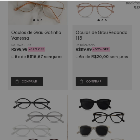
pedidos
R$
Óculos de Grau Gatinho
Óculos de Grau Redondo
Vanessa
115
R$259,99
R$249,99
R$99,99
R$119,99
-
62
% OFF
-
52
% OFF
6
x
de
R$16,67
sem juros
6
x
de
R$20,00
sem juros
COMPRAR
COMPRAR