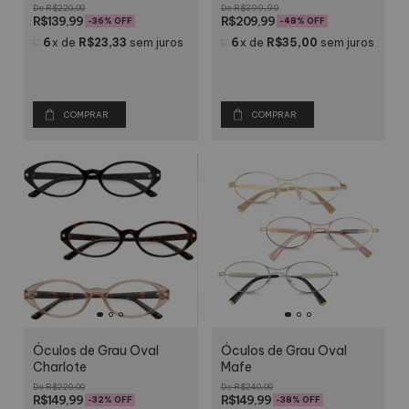
R$220,00
R$399,99
R$139,99
R$209,99
-
36
% OFF
-
48
% OFF
6
x
de
R$23,33
sem juros
6
x
de
R$35,00
sem juros
COMPRAR
COMPRAR
Óculos de Grau Oval
Óculos de Grau Oval
Charlote
Mafe
R$220,00
R$240,00
R$149,99
R$149,99
-
32
% OFF
-
38
% OFF