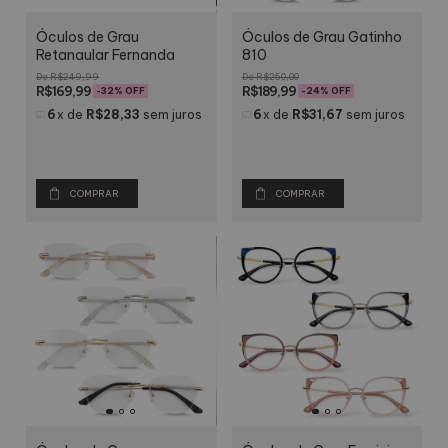
Óculos de Grau
Óculos de Grau Gatinho
Retangular Fernanda
810
R$249,99
R$250,00
R$169,99
R$189,99
-
32
% OFF
-
24
% OFF
6
x
de
R$28,33
sem juros
6
x
de
R$31,67
sem juros
COMPRAR
COMPRAR