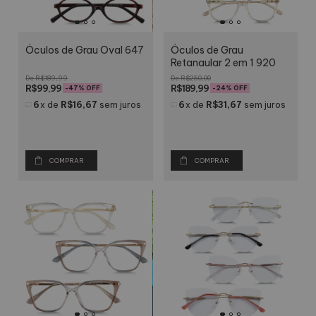
Óculos de Grau Oval 647
Óculos de Grau
Retangular 2 em 1 920
R$189,99
R$250,00
R$99,99
R$189,99
-
47
% OFF
-
24
% OFF
6
x
de
R$16,67
sem juros
6
x
de
R$31,67
sem juros
COMPRAR
COMPRAR