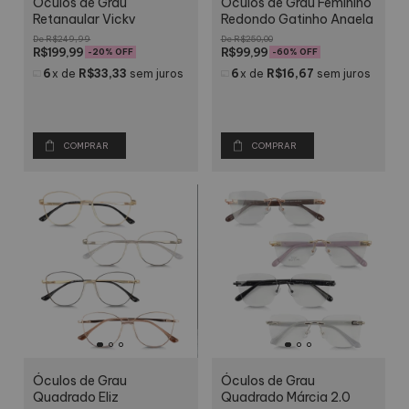
Óculos de Grau
Óculos de Grau Feminino
Retangular Vicky
Redondo Gatinho Angela
R$249,99
R$250,00
R$199,99
R$99,99
-
20
% OFF
-
60
% OFF
6
x
de
R$33,33
sem juros
6
x
de
R$16,67
sem juros
COMPRAR
COMPRAR
Óculos de Grau
Óculos de Grau
Quadrado Eliz
Quadrado Márcia 2.0