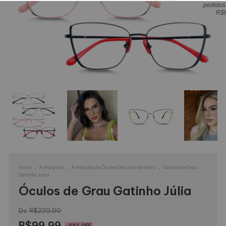
pedidos
R$
.
.
.
Início
Armações
Armação de Óculos Gatinho de Grau
Óculos de Grau
Gatinho Júlia
Óculos de Grau Gatinho Júlia
R$220,00
R$99,99
-
55
% OFF