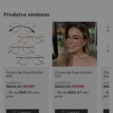
Produtos similares
Óculos de Grau Gatinho
Óculos de Grau Gatinho
Óculo
490
525
Auror
R$359,99
R$299,99
R$22
R$249,99
R$220,00
R$99,
-
31
% OFF
-
27
% OFF
6
x
de
R$41,67
sem
6
x
de
R$36,67
sem
6
x
juros
juros
juros
COMPRAR
COMPRAR