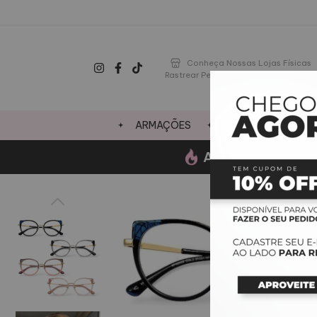
Conheça Nossas Lojas Físicas
Rastrear Pedido
ARMAÇÕES
LENTES
OFE
AGOSTO-
Ganhe um 