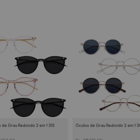
completamente apaixonada e levar vários modelos para casa.
za e resistência
em TR 90, um material leve e resistente feito com tecnologia suíça.
a canto. Com cores distintas, você pode escolher a que melhor combina 
 de Grau Redondo 2 em 1 315
Óculos de Grau Redondo 2 em 1 3
rnos e queridos da internet, produzidas com materiais resistentes para