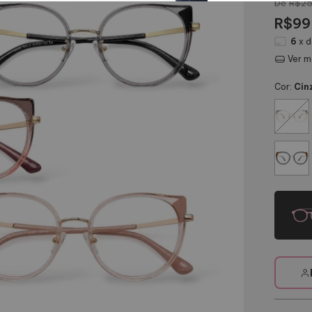
R$25
R$99
6
x 
Ver m
Cor:
Cin