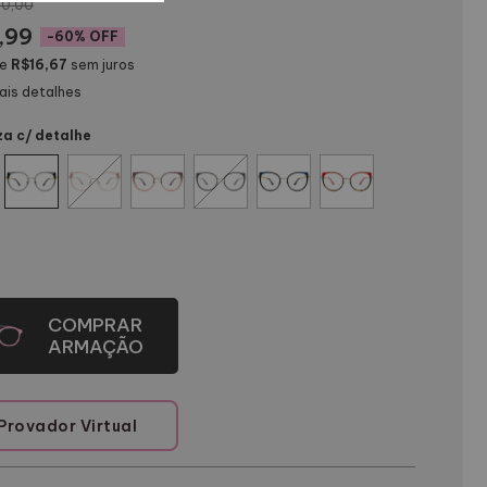
0,00
,99
-
60
% OFF
de
R$16,67
sem juros
ais detalhes
za c/ detalhe
Provador Virtual