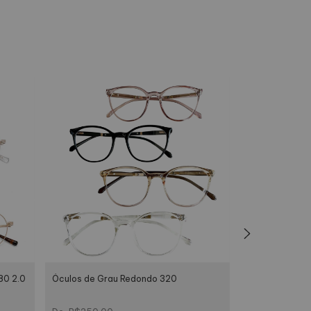
com seu estilo.
80 2.0
Óculos de Gra
Óculos de Grau Redondo 320
 garantir mais durabilidade.