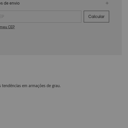
s de envio
 para o CEP:
Calcular
 meu CEP
as tendências em armações de grau.