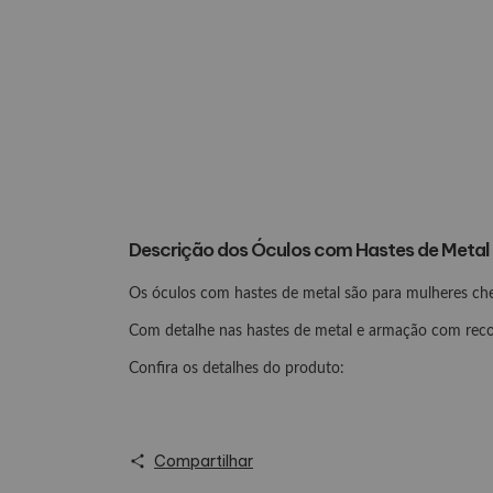
Descrição dos Óculos com Hastes de Metal
Os óculos com hastes de metal são para mulheres chei
Com detalhe nas hastes de metal e armação com recor
Confira os detalhes do produto:
Material: Metal e TR 90;
Suporta até 7 de dioptria;
Compartilhar
Tamanho: único.