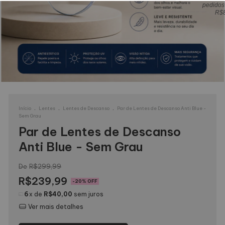
pedidos
R$
.
.
.
Início
Lentes
Lentes de Descanso
Par de Lentes de Descanso Anti Blue -
Sem Grau
Par de Lentes de Descanso
Anti Blue - Sem Grau
R$299,99
R$239,99
-
20
% OFF
6
x de
R$40,00
sem juros
Ver mais detalhes