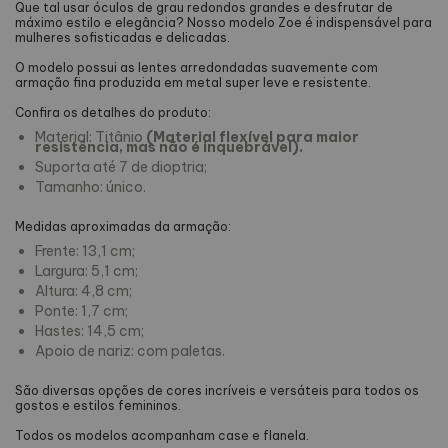
Que tal usar óculos de grau redondos grandes e desfrutar de
máximo estilo e elegância? Nosso modelo Zoe é indispensável para
mulheres sofisticadas e delicadas.
O modelo possui as lentes arredondadas suavemente com
armação fina produzida em metal super leve e resistente.
Confira os detalhes do produto:
Material: Titânio
(Material flexível para maior
resistência, mas não é inquebrável).
Suporta até 7 de dioptria;
Tamanho: único.
Medidas aproximadas da armação:
Frente: 13,1 cm;
Largura: 5,1 cm;
Altura: 4,8 cm;
Ponte: 1,7 cm;
Hastes: 14,5 cm;
Apoio de nariz: com paletas.
São diversas opções de cores incríveis e versáteis para todos os
gostos e estilos femininos.
Todos os modelos acompanham case e flanela.