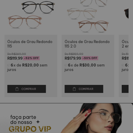
Óculos de Grau Redondo
Óculos de Grau Redondo
Óculo
115
115 2.0
2 em 1
R$249,99
R$359,99
R$26
R$119,99
R$179,99
R$159
-
52
% OFF
-
50
% OFF
6
x
de
R$20,00
sem
6
x
de
R$30,00
sem
6
x
juros
juros
juros
COMPRAR
COMPRAR