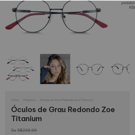
pedidos
R$
.
.
Início
Produtos
Óculos de Grau Redondo Zoe Titanium
Óculos de Grau Redondo Zoe
Titanium
R$299,99