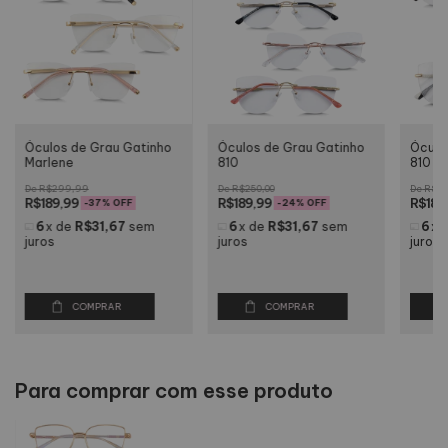
Óculos de Grau Gatinho
Óculos de Grau Gatinho
Óculo
Marlene
810
810 2.
R$299,99
R$250,00
R$24
R$189,99
R$189,99
R$189
-
37
% OFF
-
24
% OFF
6
x
de
R$31,67
sem
6
x
de
R$31,67
sem
6
x
juros
juros
juros
COMPRAR
COMPRAR
Para comprar com esse produto