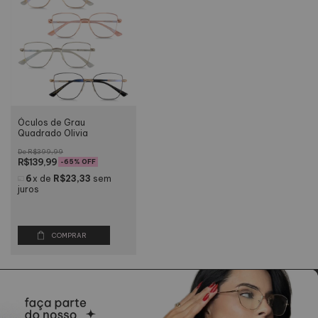
Óculos de Grau
Quadrado Olivia
R$399,99
R$139,99
-
65
% OFF
6
x
de
R$23,33
sem
juros
COMPRAR