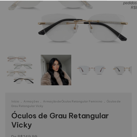
pedidos
R$
.
.
.
Início
Armações
Armação de Óculos Retangular Feminino
Óculos de
Grau Retangular Vicky
Óculos de Grau Retangular
Vicky
R$249,99