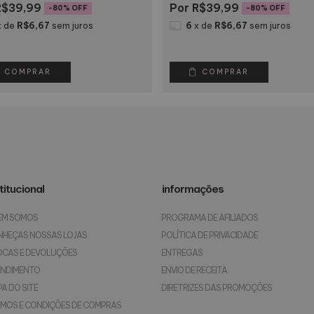
$39,99
R$39,99
-
80
% OFF
-
80
% OFF
x
de
R$6,67
sem juros
6
x
de
R$6,67
sem juros
COMPRAR
COMPRAR
titucional
informações
EM SOMOS
PROGRAMA DE AFILIADOS
NHEÇAS NOSSAS LOJAS
POLÍTICA DE PRIVACIDADE
OCAS E DEVOLUÇÕES
ENTREGAS
ENDIMENTO
ENVIO DE RECEITA
A DO SITE
DIRETRIZES DAS PROMOÇÕES
MOS E CONDIÇÕES DE COMPRAS