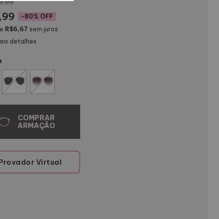
9,99
,99
-
80
% OFF
de
R$6,67
sem juros
ais detalhes
a
Provador Virtual