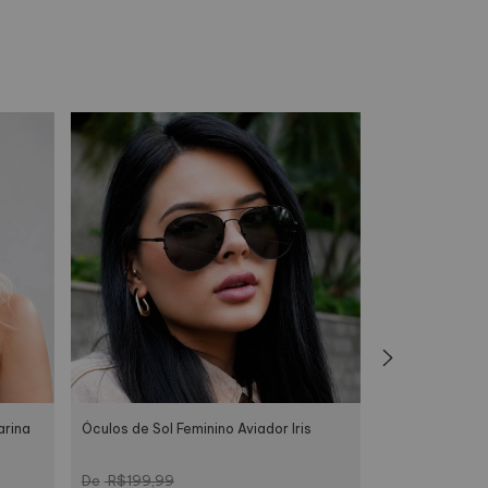
arina
Óculos de Sol Feminino Aviador Iris
Óculos de Sol 
R$199,99
R$199,99