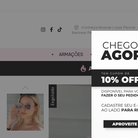
Conheça Nossas Lojas Físicas
Rastrear Pedido
ARMAÇÕES
LENTES
OFE
AGOSTO-
Ganhe um 
Esgotado