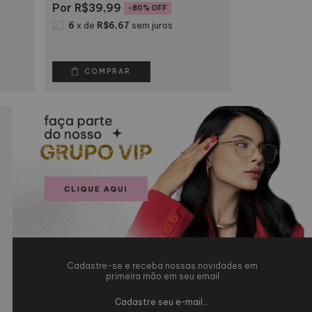
R$39,99
R$39,
-
80
% OFF
6
x
de
R$6,67
sem juros
6
x
de
R$6
COMPRAR
COMP
Cadastre-se e receba nossas novidades em
primeira mão em seu email