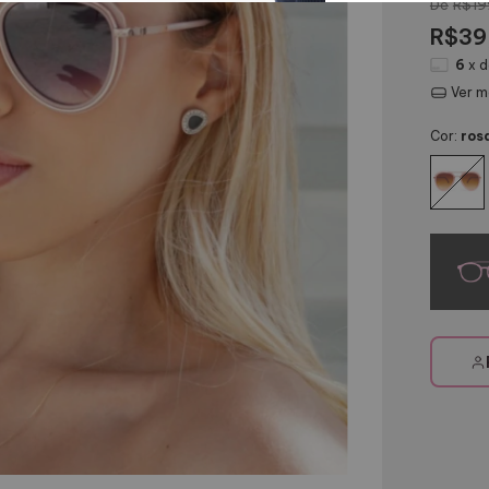
R$19
R$39
6
x 
Ver m
Cor:
ros