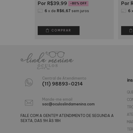
R$39,99
R
-
80
% OFF
6
x
de
R$6,67
sem juros
6
ros
COMPRAR
Central de Atendimento
ins
(11) 98893-0214
QU
Mande-me email
CO
sac@oculoslindamenina.com
TR
AT
FALE COM A GENTE!!! ATENDIMENTO DE SEGUNDA A
SEXTA, DAS 9H ÀS 18H
MAP
TER