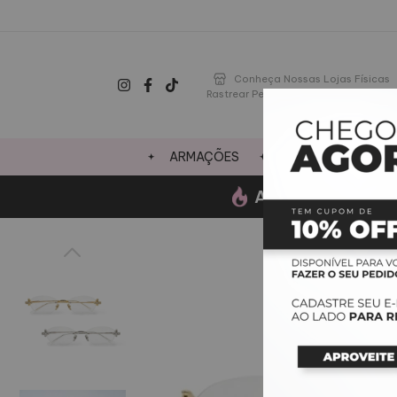
Conheça Nossas Lojas Físicas
Rastrear Pedido
ARMAÇÕES
LENTES
OFE
AGOSTO-
Ganhe um 