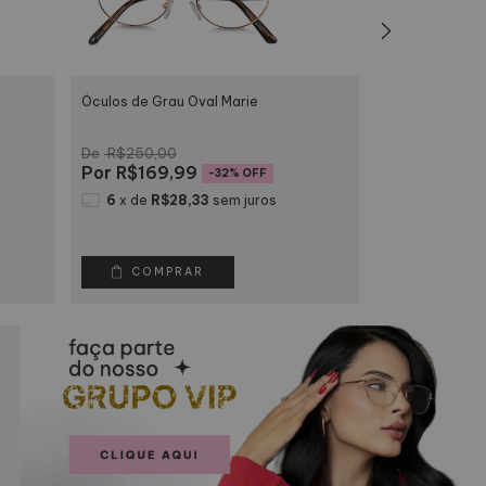
Óculos de Grau Oval Marie
Óculos de Grau
R$250,00
R$240,00
R$169,99
R$189,
-
32
% OFF
6
x
de
R$28,33
sem juros
6
x
de
R$3
COMPRAR
COMP