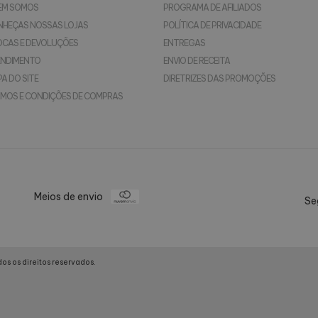
EM SOMOS
PROGRAMA DE AFILIADOS
NHEÇAS NOSSAS LOJAS
POLÍTICA DE PRIVACIDADE
OCAS E DEVOLUÇÕES
ENTREGAS
ENDIMENTO
ENVIO DE RECEITA
A DO SITE
DIRETRIZES DAS PROMOÇÕES
MOS E CONDIÇÕES DE COMPRAS
Meios de envio
Se
s os direitos reservados.