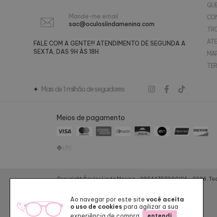
QU
Mande-me email
CO
sac@oculoslindamenina.com
TR
AT
FALE COM A GENTE!!! ATENDIMENTO DE SEGUNDA A
SEXTA, DAS 9H ÀS 18H
MAP
TER
Mais de 1 milhão de seguidores
Meios de pagamento
Copyright Óculos Linda Menina - 32044707000196 - 2026. Todo
Ao navegar por este site
você aceita
o uso de cookies
para agilizar a sua
experiência de compra.
entendi