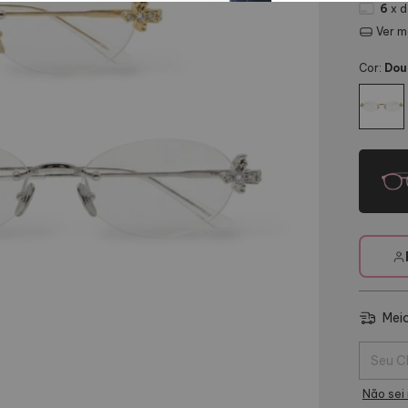
6
x 
Ver m
Cor:
Dou
Meio
Entregas
Não sei