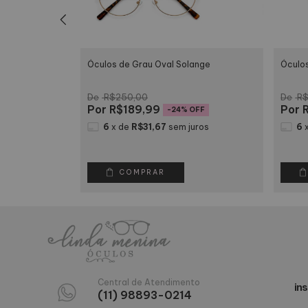
Óculos de Grau Oval Solange
Óculos
R$250,00
R$
R$189,99
R
FF
-
24
% OFF
uros
6
x
de
R$31,67
sem juros
6
COMPRAR
Central de Atendimento
ins
(11) 98893-0214