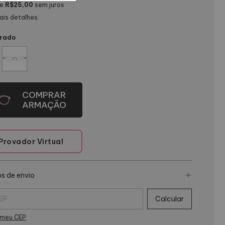
de
R$25,00
sem juros
ais detalhes
rado
Provador Virtual
s de envio
 para o CEP:
Calcular
 meu CEP