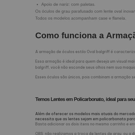
Apoio de nariz: com paletas.
Os óculos de grau parafusado com lente oval inova
Todos os modelos acompanham case e flanela.
Como funciona a Armaçã
A armação de óculos estilo Oval balgriff é caracter
Essa armação é ideal para quem deseja um visual mais
balgriff, você não esconde seus olhos nem sua maqu
Esses óculos são únicos, pois combinam a armação se
Temos Lentes em Policarbonato, ideal para seu
Além de oferecer os modelos mais atuais do mercado
necessita que as lentes sejam em policarbonato para
Basta adicionar os dois itens no mesmo carrinho e e
OBS: não realizamos a troca de lentes de grau, ou a 