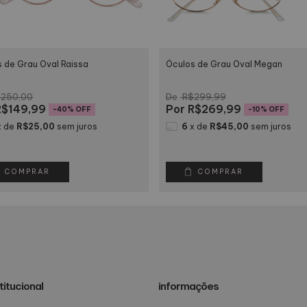
 de Grau Oval Raissa
Óculos de Grau Oval Megan
250,00
R$299,99
$149,99
R$269,99
-
40
% OFF
-
10
% OFF
x
de
R$25,00
sem juros
6
x
de
R$45,00
sem juros
COMPRAR
COMPRAR
titucional
informações