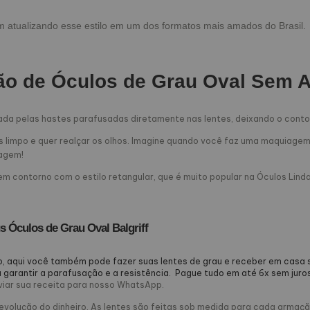
m atualizando esse estilo em um dos formatos mais amados do Brasil.
o de Óculos de Grau Oval Sem 
izada pelas hastes parafusadas diretamente nas lentes, deixando o cont
 limpo e quer realçar os olhos. Imagine quando você faz uma maquiagem i
iagem!
m contorno com o estilo retangular, que é muito popular na Óculos Linda
s Óculos de Grau Oval Balgriff
, aqui você também pode fazer suas lentes de grau e receber em casa
 garantir a parafusação e a resistência. Pague tudo em até 6x sem juros
nviar sua receita para nosso WhatsApp.
devolução do dinheiro. As lentes são feitas sob medida para cada armaç