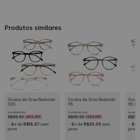
Produtos similares
Óculos de Grau Redondo
Óculo
Óculos de Grau Redondo
115
115 2.
320
R$249,99
R$35
R$250,00
R$119,99
R$179
R$99,99
-
52
% OFF
-
60
% OFF
6
x
de
R$20,00
sem
6
x
6
x
de
R$16,67
sem
juros
juros
juros