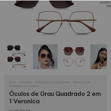
pedidos
R$
.
.
.
Início
Armações
Armação de Óculos Quadrado
Óculos de Grau
Quadrado 2 em 1 Veronica
Óculos de Grau Quadrado 2 em
1 Veronica
R$299,99