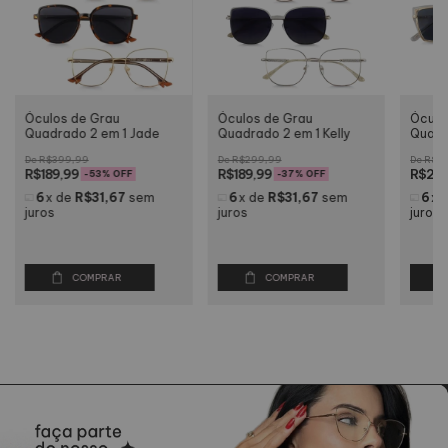
Óculos de Grau
Óculos de Grau
Óculo
Quadrado 2 em 1 Jade
Quadrado 2 em 1 Kelly
Quadra
R$399,99
R$299,99
R$30
R$189,99
R$189,99
R$239
-
53
% OFF
-
37
% OFF
6
x
de
R$31,67
sem
6
x
de
R$31,67
sem
6
x
juros
juros
juros
COMPRAR
COMPRAR