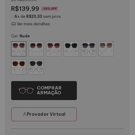
R$139,99
-
53
% OFF
6
x de
R$23,33
sem juros
Ver mais detalhes
Cor:
Nude
Provador Virtual