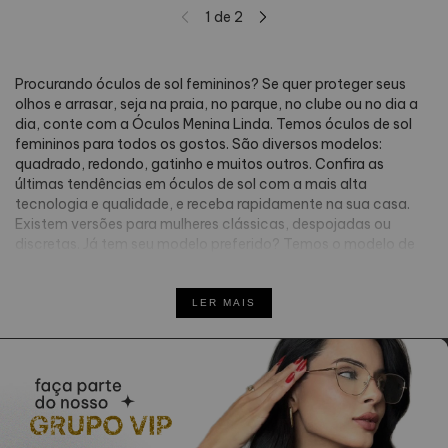
1
de
2
Procurando óculos de sol femininos? Se quer proteger seus
olhos e arrasar, seja na praia, no parque, no clube ou no dia a
dia, conte com a Óculos Menina Linda. Temos óculos de sol
femininos para todos os gostos. São diversos modelos:
quadrado, redondo, gatinho e muitos outros. Confira as
últimas tendências em óculos de sol com a mais alta
tecnologia e qualidade, e receba rapidamente na sua casa.
Existem versões para mulheres clássicas, despojadas ou
discretas. Já tem seu modelo preferido? Temos o modelo de
Óculos de Sol Feminino ideal para você Se você quer ter um
óculos de sol feminino estiloso para todas as ocasiões, os
modelos hexagonais, como o Débora e o Bianca, são as
LER MAIS
escolhas com mais versatilidade. O modelo aviador com
ponte dupla, como os óculos Elen e Perola, são os clássicos
queridinhos para quem quer escolher sem erro. Já os óculos
Ban e Vera, são releituras cheias de impacto desse modelo que
nunca sai de moda. Se a intenção é inovar, os óculos de sol
gatinhos vêm ganhando cada vez mais espaço, pois refletem
intelectualidade e elegância. Para entrar na onda dos óculos