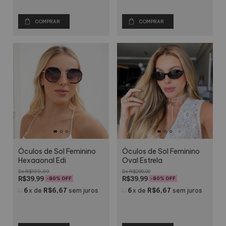
COMPRAR
COMPRAR
Óculos de Sol Feminino
Óculos de Sol Feminino
Hexagonal Edi
Oval Estrela
R$199,99
R$200,00
R$39,99
R$39,99
-
80
% OFF
-
80
% OFF
6
x
de
R$6,67
sem juros
6
x
de
R$6,67
sem juros