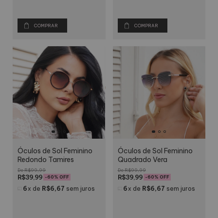
COMPRAR
COMPRAR
Óculos de Sol Feminino
Óculos de Sol Feminino
Redondo Tamires
Quadrado Vera
R$99,99
R$99,99
R$39,99
R$39,99
-
60
% OFF
-
60
% OFF
6
x
de
R$6,67
sem juros
6
x
de
R$6,67
sem juros