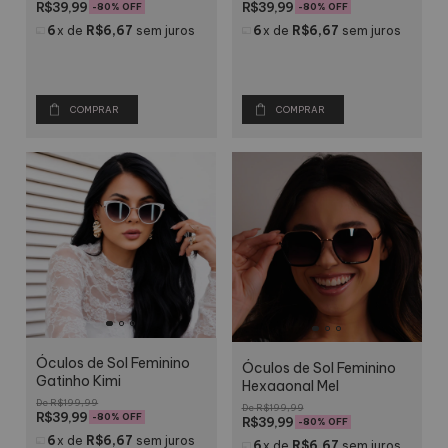
R$39,99
R$39,99
-
80
% OFF
-
80
% OFF
6
x
de
R$6,67
sem juros
6
x
de
R$6,67
sem juros
COMPRAR
COMPRAR
Óculos de Sol Feminino
Óculos de Sol Feminino
Gatinho Kimi
Hexagonal Mel
R$199,99
R$199,99
R$39,99
-
80
% OFF
R$39,99
-
80
% OFF
6
x
de
R$6,67
sem juros
6
x
de
R$6,67
sem juros