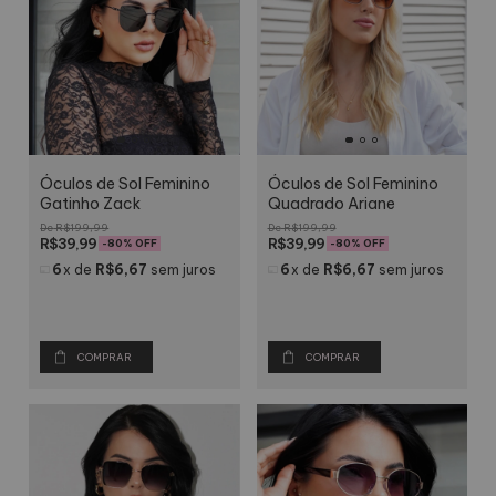
Óculos de Sol Feminino
Óculos de Sol Feminino
Gatinho Zack
Quadrado Ariane
R$199,99
R$199,99
R$39,99
R$39,99
-
80
% OFF
-
80
% OFF
6
x
de
R$6,67
sem juros
6
x
de
R$6,67
sem juros
COMPRAR
COMPRAR