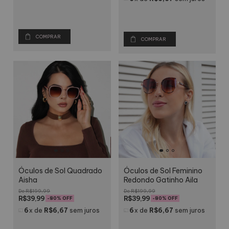
COMPRAR
COMPRAR
Óculos de Sol Quadrado
Óculos de Sol Feminino
Aisha
Redondo Gatinho Aila
R$199,99
R$199,99
R$39,99
R$39,99
-
80
% OFF
-
80
% OFF
6
x
de
R$6,67
sem juros
6
x
de
R$6,67
sem juros