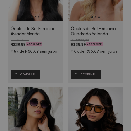
Óculos de Sol Feminino
Óculos de Sol Feminino
Aviador Merida
Quadrado Yolanda
R$199,99
R$199,99
R$39,99
R$39,99
-
80
% OFF
-
80
% OFF
6
x
de
R$6,67
sem juros
6
x
de
R$6,67
sem juros
COMPRAR
COMPRAR