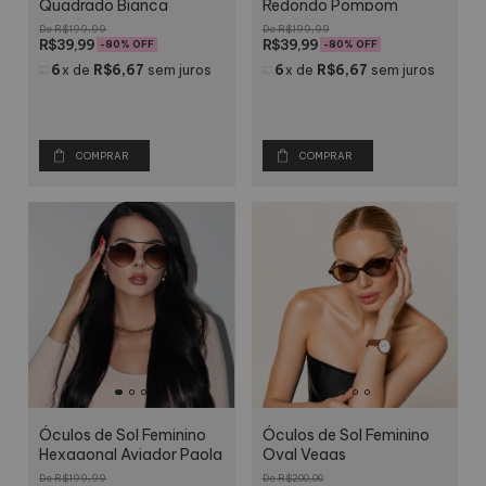
Quadrado Bianca
Redondo Pompom
R$199,99
R$199,99
R$39,99
R$39,99
-
80
% OFF
-
80
% OFF
6
x
de
R$6,67
sem juros
6
x
de
R$6,67
sem juros
COMPRAR
COMPRAR
Óculos de Sol Feminino
Óculos de Sol Feminino
Hexagonal Aviador Paola
Oval Vegas
R$199,99
R$200,00