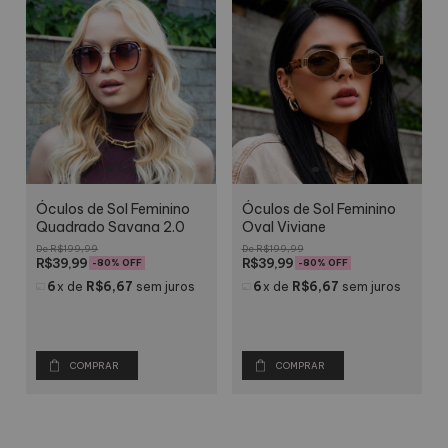
Óculos de Sol Feminino
Óculos de Sol Feminino
Quadrado Savana 2.0
Oval Viviane
R$199,99
R$199,99
R$39,99
R$39,99
-
80
% OFF
-
80
% OFF
6
x
de
R$6,67
sem juros
6
x
de
R$6,67
sem juros
COMPRAR
COMPRAR