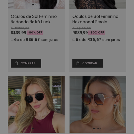
Óculos de Sol Feminino
Óculos de Sol Feminino
Redondo Retrô Luck
Hexagonal Perola
R$199,99
R$199,99
R$39,99
R$39,99
-
80
% OFF
-
80
% OFF
6
x
de
R$6,67
sem juros
6
x
de
R$6,67
sem juros
COMPRAR
COMPRAR