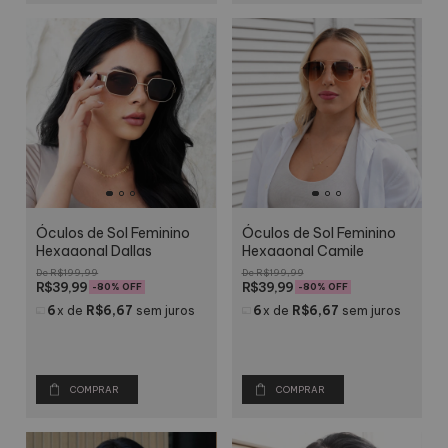
Óculos de Sol Feminino
Óculos de Sol Feminino
Hexagonal Dallas
Hexagonal Camile
R$199,99
R$199,99
R$39,99
R$39,99
-
80
% OFF
-
80
% OFF
6
x
de
R$6,67
sem juros
6
x
de
R$6,67
sem juros
COMPRAR
COMPRAR