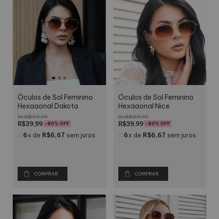
Óculos de Sol Feminino
Óculos de Sol Feminino
Hexagonal Dakota
Hexagonal Nice
R$199,99
R$199,99
R$39,99
R$39,99
-
80
% OFF
-
80
% OFF
6
x
de
R$6,67
sem juros
6
x
de
R$6,67
sem juros
COMPRAR
COMPRAR