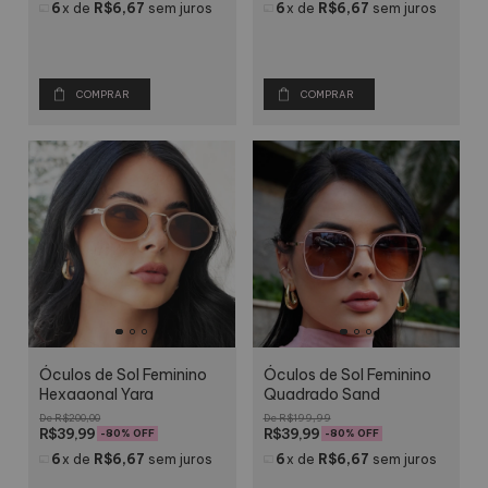
6
x
de
R$6,67
sem juros
6
x
de
R$6,67
sem juros
COMPRAR
COMPRAR
Óculos de Sol Feminino
Óculos de Sol Feminino
Hexagonal Yara
Quadrado Sand
R$200,00
R$199,99
R$39,99
R$39,99
-
80
% OFF
-
80
% OFF
6
x
de
R$6,67
sem juros
6
x
de
R$6,67
sem juros