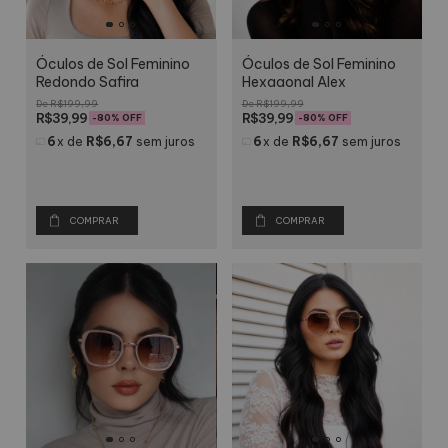
Óculos de Sol Feminino
Óculos de Sol Feminino
Redondo Safira
Hexagonal Alex
R$199,99
R$199,99
R$39,99
R$39,99
-
80
% OFF
-
80
% OFF
6
x
de
R$6,67
sem juros
6
x
de
R$6,67
sem juros
COMPRAR
COMPRAR