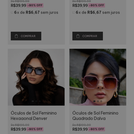
R$199,99
R$199,99
R$39,99
R$39,99
-
80
% OFF
-
80
% OFF
6
x
de
R$6,67
sem juros
6
x
de
R$6,67
sem juros
COMPRAR
COMPRAR
Óculos de Sol Feminino
Óculos de Sol Feminino
Hexagonal Denver
Quadrado Dalva
R$199,99
R$199,99
R$39,99
R$39,99
-
80
% OFF
-
80
% OFF