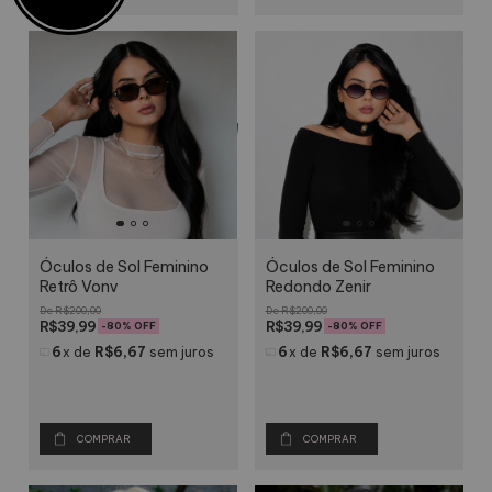
Óculos de Sol Feminino
Óculos de Sol Feminino
Retrô Vony
Redondo Zenir
R$200,00
R$200,00
R$39,99
R$39,99
-
80
% OFF
-
80
% OFF
6
x
de
R$6,67
sem juros
6
x
de
R$6,67
sem juros
COMPRAR
COMPRAR