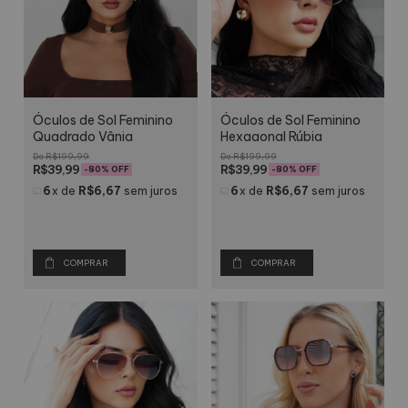
Óculos de Sol Feminino
Óculos de Sol Feminino
Quadrado Vânia
Hexagonal Rúbia
R$199,99
R$199,99
R$39,99
R$39,99
-
80
% OFF
-
80
% OFF
6
x
de
R$6,67
sem juros
6
x
de
R$6,67
sem juros
COMPRAR
COMPRAR