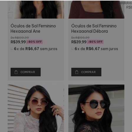
pedidos
R$
Óculos de Sol Feminino
Óculos de Sol Feminino
Hexagonal Ane
Hexagonal Débora
R$199,99
R$199,99
R$39,99
R$39,99
-
80
% OFF
-
80
% OFF
6
x
de
R$6,67
sem juros
6
x
de
R$6,67
sem juros
COMPRAR
COMPRAR