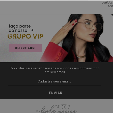
pedidos
R$
Cadastre-se e receba nossas novidades em primeira mão
em seu email