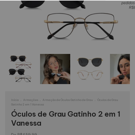
pedidos
R$
.
.
.
Início
Armações
Armação de Óculos Gatinho de Grau
Óculos de Grau
Gatinho 2 em 1 Vanessa
Óculos de Grau Gatinho 2 em 1
Vanessa
R$459,99