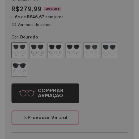
R$279,99
-
39
% OFF
6
x de
R$46,67
sem juros
Ver mais detalhes
Cor:
Dourado
Provador Virtual