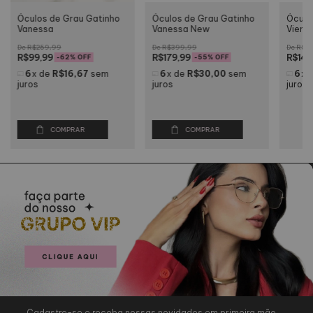
Óculos de Grau Gatinho
Óculos de Grau Gatinho
Óculo
Vanessa
Vanessa New
Viena
R$259,99
R$399,99
R$29
R$99,99
R$179,99
R$149
-
62
% OFF
-
55
% OFF
6
x
de
R$16,67
sem
6
x
de
R$30,00
sem
6
x
juros
juros
juros
COMPRAR
COMPRAR
Cadastre-se e receba nossas novidades em primeira mão